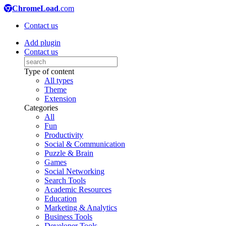
ChromeLoad
.com
Contact us
Add plugin
Contact us
Type of content
All types
Theme
Extension
Categories
All
Fun
Productivity
Social & Communication
Puzzle & Brain
Games
Social Networking
Search Tools
Academic Resources
Education
Marketing & Analytics
Business Tools
Developer Tools