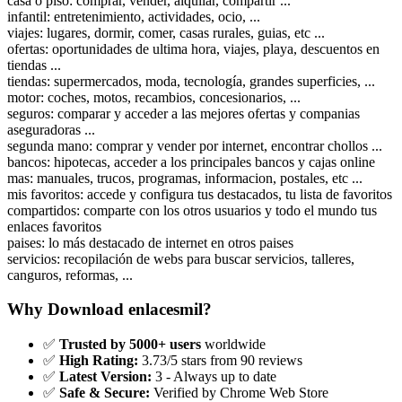
casa o piso: comprar, vender, alquilar, compartir ...
infantil: entretenimiento, actividades, ocio, ...
viajes: lugares, dormir, comer, casas rurales, guias, etc ...
ofertas: oportunidades de ultima hora, viajes, playa, descuentos en
tiendas ...
tiendas: supermercados, moda, tecnología, grandes superficies, ...
motor: coches, motos, recambios, concesionarios, ...
seguros: comparar y acceder a las mejores ofertas y companias
aseguradoras ...
segunda mano: comprar y vender por internet, encontrar chollos ...
bancos: hipotecas, acceder a los principales bancos y cajas online
mas: manuales, trucos, programas, informacion, postales, etc ...
mis favoritos: accede y configura tus destacados, tu lista de favoritos
compartidos: comparte con los otros usuarios y todo el mundo tus
enlaces favoritos
paises: lo más destacado de internet en otros paises
servicios: recopilación de webs para buscar servicios, talleres,
canguros, reformas, ...
Why Download enlacesmil?
✅
Trusted by 5000+ users
worldwide
✅
High Rating:
3.73/5 stars from 90 reviews
✅
Latest Version:
3 - Always up to date
✅
Safe & Secure:
Verified by Chrome Web Store