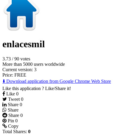
enlacesmil
3.73
/
90 votes
More than 5000 users worldwide
Current version: 3
Price:
FREE
⬇️ Download application from Google Chrome Web Store
Like this application ? Like/Share it!
Like
0
Tweet
0
Share
0
Share
Share
0
Pin
0
Copy
Total Shares:
0